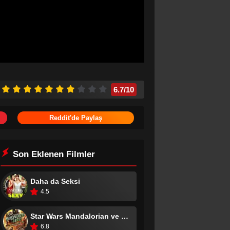
6.7
/10
Reddit'de Paylaş
Son Eklenen Filmler
Daha da Seksi
4.5
Star Wars Mandalorian ve Grogu
6.8