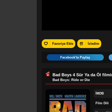
Favoriye Ekle
İzledim
Facebook'ta Paylaş
Bad Boys 4 Sür Ya da Öl
filmin
Bad Boys: Ride or Die
İMDB
Film Dili