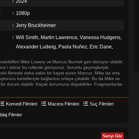
2024
1080p
e
Jerry Bruckheimer
Will Smith, Martin Lawrence, Vanessa Hudgens,
Alexander Ludwig, Paola Nuñez, Eric Dane,
Ioan Gruffudd, Jacob Scipio, Melanie Liburd,
dedektifleri Mike Lowery ve Marcus Burnett geri dönüyor olabilir.
Tasha Smith
e'ı tekrar bu rollerde görüyoruz. Sorunlu geçmişleriyle
ceki filminde daha sakin bir hayat süren Marcus, Mike ise orta
şturucu kartelleriyle bağlantısı ortaya çıkabilir. Bu da Mike ve
k bir durum olabilir. Kaçak durumuna düşebilirler. Fragmanlarda
Komedi Filmleri
Macera Filmleri
Suç Filmleri
laj Filmler
Seriyi Gör