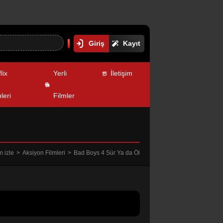
Giriş
Kayıt
lix
Yerli
İletişim
leri
Filmler
m izle
Aksiyon Filmleri
Bad Boys 4 Sür Ya da Öl