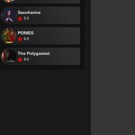
Saccharine
5.5
PONIES
6.8
The Polygamist
9.0