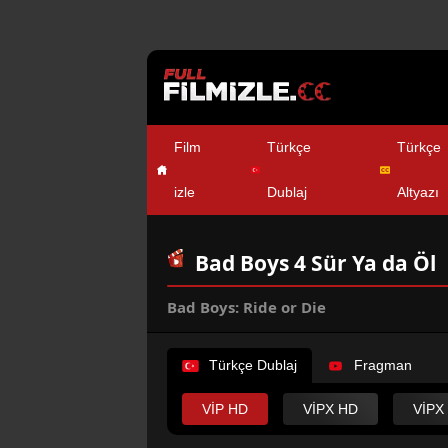
Film
Türkçe
Türkçe
izle
Dublaj
Altyazı
Bad Boys 4 Sür Ya da Öl
Bad Boys: Ride or Die
Türkçe Dublaj
Fragman
VİP HD
VİPX HD
VİPX