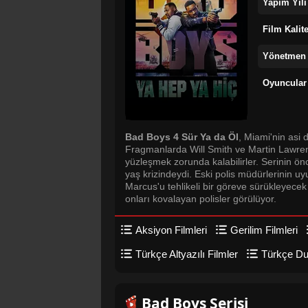
Yapım Yılı
Film Kalit
Yönetmen
Oyuncular
Bad Boys 4 Sür Ya da Öl
, Miami'nin asi 
Fragmanlarda Will Smith ve Martin Lawrenc
yüzleşmek zorunda kalabilirler. Serinin ön
yaş krizindeydi. Eski polis müdürlerinin uyu
Marcus'u tehlikeli bir göreve sürükleyece
onları kovalayan polisler görülüyor.
Aksiyon Filmleri
Gerilim Filmleri
Türkçe Altyazılı Filmler
Türkçe Dub
Bad Boys Serisi