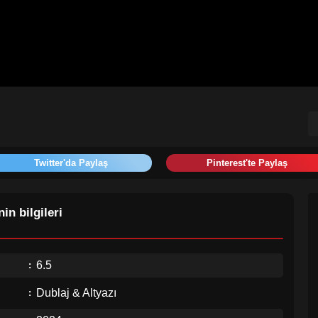
Twitter'da Paylaş
Pinterest'te Paylaş
in bilgileri
6.5
Dublaj & Altyazı