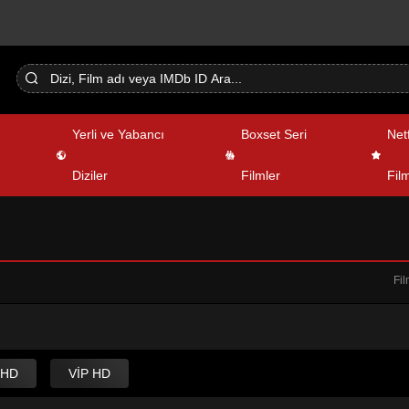
Yerli ve Yabancı
Boxset Seri
Netf
Diziler
Filmler
Film
Fil
 HD
VİP HD