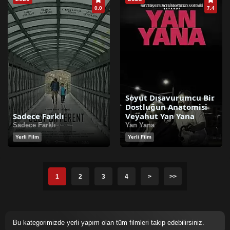
0.0
7.4
Soyut Dışavurumcu Bir
Dostluğun Anatomisi
Sadece Farklı
Veyahut Yan Yana
Sadece Farklı
Yan Yana
Yerli Film
Yerli Film
1
2
3
4
>
>>
Bu kategorimizde yerli yapım olan tüm filmleri takip edebilirsiniz.