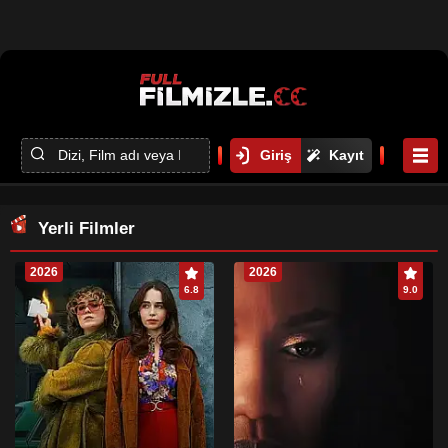
Giriş
Kayıt
Yerli Filmler
2026
2026
6.8
9.0