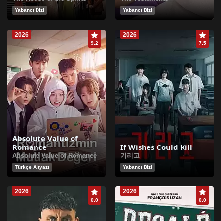
Yabancı Dizi
Yabancı Dizi
2026
2026
9.2
7.5
Absolute Value of
Romance
If Wishes Could Kill
Absolute Value of Romance
기리고
Türkçe Altyazı
Yabancı Dizi
2026
2026
0.0
0.0