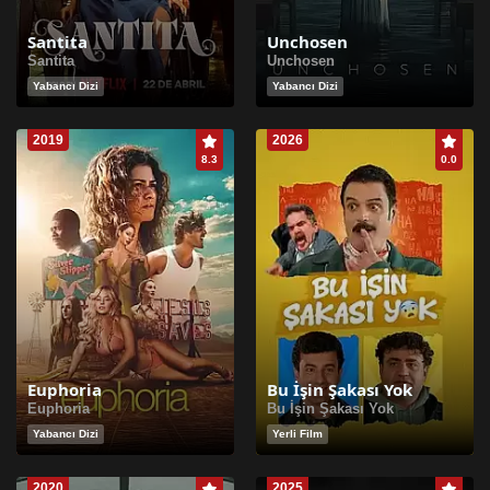
Santita
Unchosen
Santita
Unchosen
Yabancı Dizi
Yabancı Dizi
2019
2026
8.3
0.0
Euphoria
Bu İşin Şakası Yok
Euphoria
Bu İşin Şakası Yok
Yabancı Dizi
Yerli Film
2020
2025