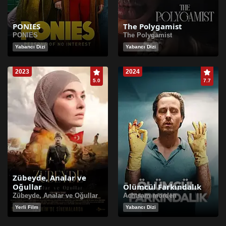
PONIES
The Polygamist
PONIES
The Polygamist
Yabancı Dizi
Yabancı Dizi
2023
2024
5.0
7.7
Zübeyde, Analar ve
Oğullar
Ölümcül Farkındalık
Zübeyde, Analar ve Oğullar
Achtsam morden
Yerli Film
Yabancı Dizi