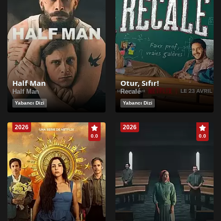
Half Man
Otur, Sıfır!
Half Man
Recalé
Yabancı Dizi
Yabancı Dizi
2026
2026
0.0
0.0