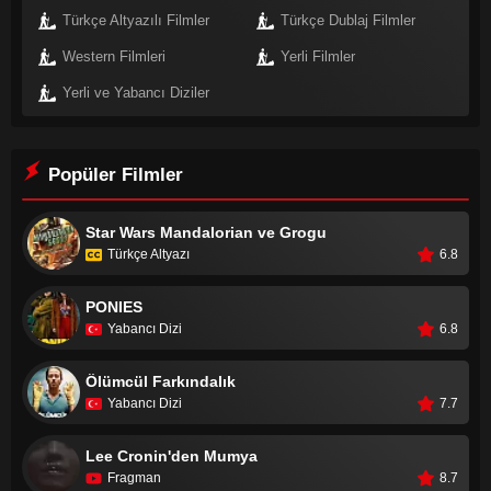
Türkçe Altyazılı Filmler
Türkçe Dublaj Filmler
Western Filmleri
Yerli Filmler
Yerli ve Yabancı Diziler
Popüler Filmler
Star Wars Mandalorian ve Grogu
Türkçe Altyazı
6.8
PONIES
Yabancı Dizi
6.8
Ölümcül Farkındalık
Yabancı Dizi
7.7
Lee Cronin'den Mumya
Fragman
8.7