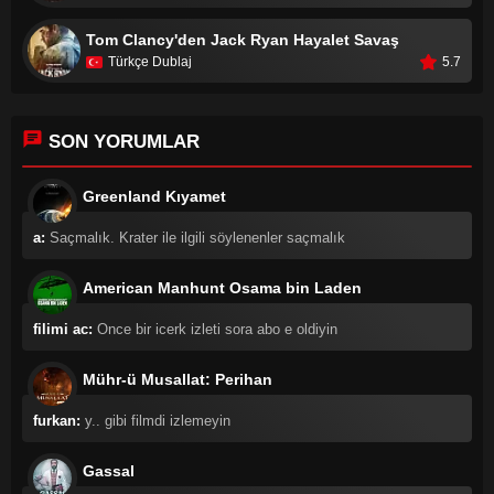
Tom Clancy'den Jack Ryan Hayalet Savaş
Türkçe Dublaj
5.7
SON YORUMLAR
Greenland Kıyamet
a:
Saçmalık. Krater ile ilgili söylenenler saçmalık
American Manhunt Osama bin Laden
filimi ac:
Once bir icerk izleti sora abo e oldiyin
Mühr-ü Musallat: Perihan
furkan:
y.. gibi filmdi izlemeyin
Gassal