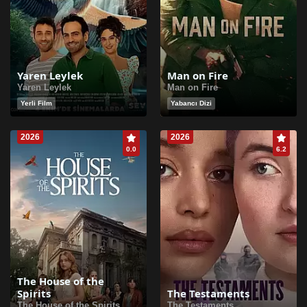
Yaren Leylek
Man on Fire
Yaren Leylek
Man on Fire
Yerli Film
Yabancı Dizi
2026
2026
0.0
6.2
The House of the
Spirits
The Testaments
The House of the Spirits
The Testaments