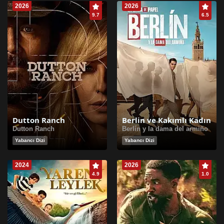
2026
2026
9.7
6.5
Dutton Ranch
Berlin ve Kakımlı Kadın
Dutton Ranch
Berlín y la dama del armiño
Yabancı Dizi
Yabancı Dizi
2024
2026
4.9
1.0