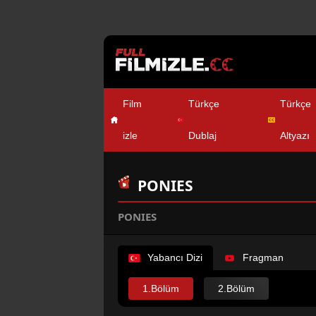
Film
Türkçe
Türkçe
izle
Dublaj
Altyazı
PONIES
PONIES
Yabancı Dizi
Fragman
1.Bölüm
2.Bölüm