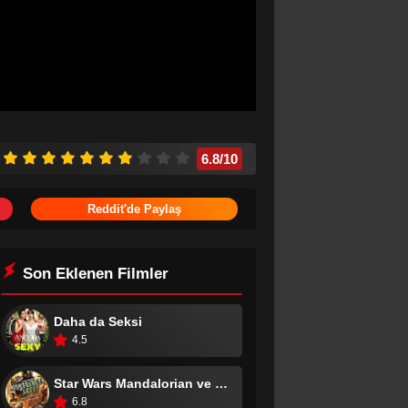
6.8
/10
Reddit'de Paylaş
Son Eklenen Filmler
Daha da Seksi
4.5
Star Wars Mandalorian ve Grogu
6.8