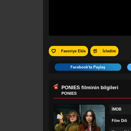
Favoriye Ekle
İzledim
Facebook'ta Paylaş
PONIES
filminin bilgileri
PONIES
İMDB
Film Dili