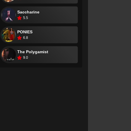
Saccharine
5.5
PONIES
6.8
The Polygamist
9.0