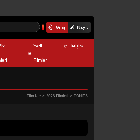
Giriş
Kayıt
lix
Yerli
İletişim
leri
Filmler
Film izle
2026 Filmleri
PONIES