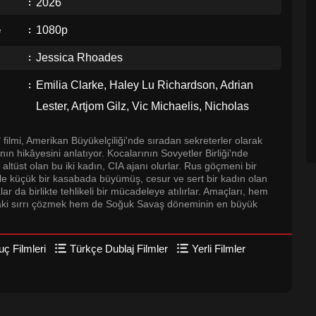
2026
1080p
e
Jessica Rhoades
Emilia Clarke, Haley Lu Richardson, Adrian
Lester, Artjom Gilz, Vic Michaelis, Nicholas
Podany, Петро Ніньовський
lmi, Amerikan Büyükelçiliği'nde sıradan sekreterler olarak
nın hikâyesini anlatıyor. Kocalarının Sovyetler Birliği'nde
 altüst olan bu iki kadın, CIA ajanı olurlar. Rus göçmeni bir
a ile küçük bir kasabada büyümüş, cesur ve sert bir kadın olan
r da birlikte tehlikeli bir mücadeleye atılırlar. Amaçları, hem
ındaki sırrı çözmek hem de Soğuk Savaş döneminin en büyük
uç Filmleri
Türkçe Dublaj Filmler
Yerli Filmler