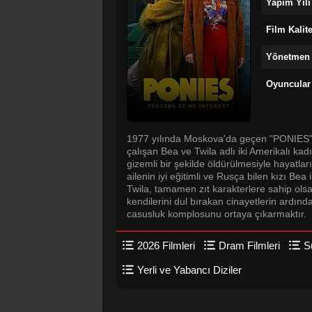
Yapım Yılı
Film Kalit
Yönetmen
Oyuncular
1977 yılında Moskova'da geçen "PONIES" fi
çalışan Bea ve Twila adlı iki Amerikalı kadı
gizemli bir şekilde öldürülmesiyle hayatları
ailenin iyi eğitimli ve Rusça bilen kızı Be
Twila, tamamen zıt karakterlere sahip olsala
kendilerini dul bırakan cinayetlerin ard
casusluk komplosunu ortaya çıkarmaktır.
2026 Filmleri
Dram Filmleri
S
Yerli ve Yabancı Diziler