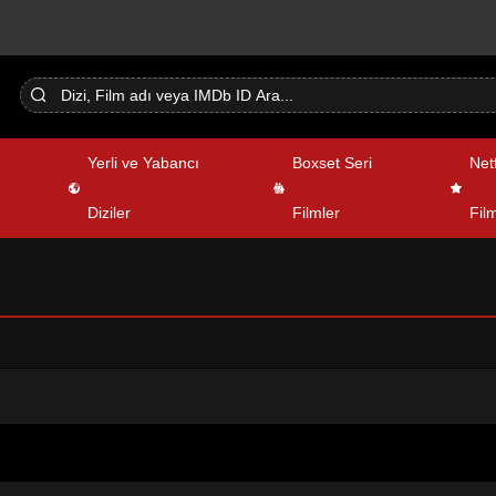
Yerli ve Yabancı
Boxset Seri
Netf
Diziler
Filmler
Film