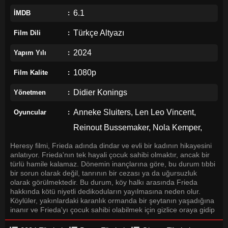
6.1
İMDB
Türkçe Altyazı
Film Dili
2024
Yapım Yılı
1080p
Film Kalite
Didier Konings
Yönetmen
Anneke Sluiters, Len Leo Vincent,
Oyuncular
Reinout Bussemaker, Nola Kemper,
Leon van Waas, Sam Post, Joy
Heresy filmi, Frieda adında dindar ve evli bir kadının hikayesini
anlatıyor. Frieda'nın tek hayali çocuk sahibi olmaktır, ancak bir
Verberk, Marc Eikelenboom, Nikita van
türlü hamile kalamaz. Dönemin inançlarına göre, bu durum tıbbi
bir sorun olarak değil, tanrının bir cezası ya da uğursuzluk
der Linden, Nina Fokker
olarak görülmektedir. Bu durum, köy halkı arasında Frieda
hakkında kötü niyetli dedikoduların yayılmasına neden olur.
Köylüler, yakınlardaki karanlık ormanda bir şeytanın yaşadığına
inanır ve Frieda'yı çocuk sahibi olabilmek için gizlice oraya gidip
şeytanla anlaşma yapmakla suçlarlar. Frieda, bir yandan anne
olamamanın derin acısıyla mücadele ederken, diğer yandan