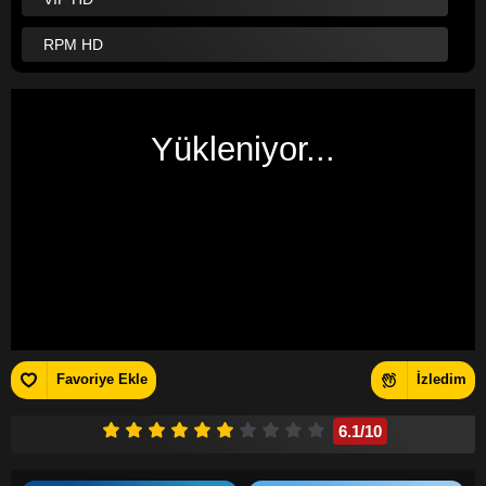
RPM HD
Yükleniyor...
Favoriye Ekle
İzledim
6.1
/10