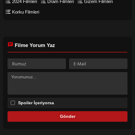
2024 Filmleri
Dram Filmleri
Gizem Filmleri
kendisini "cadı" olarak gören ve dışlayan topluma karşı hayatını
kurtarmak için çabalar.
Korku Filmleri
Filme Yorum Yaz
Spoiler İçeriyorsa