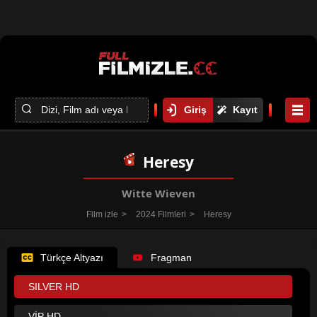
Giriş
Kayıt
Heresy
Witte Wieven
Film izle
2024 Filmleri
Heresy
Türkçe Altyazı
Fragman
SILVER HD
VİP HD