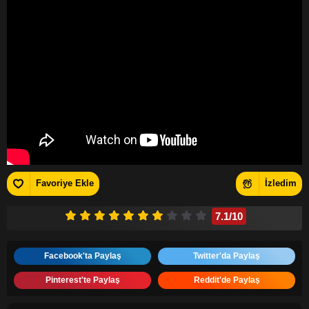
Favoriye Ekle
İzledim
7.1
/10
Facebook'ta Paylaş
Twitter'da Paylaş
Pinterest'te Paylaş
Reddit'de Paylaş