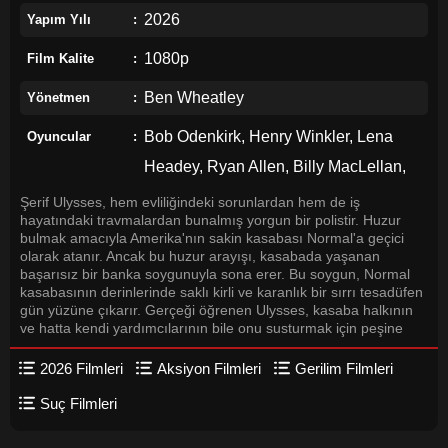
2026
Yapım Yılı
1080p
Film Kalite
Ben Wheatley
Yönetmen
Bob Odenkirk, Henry Winkler, Lena
Oyuncular
Headey, Ryan Allen, Billy MacLellan,
Brendan Fletcher, Peter Shinkoda,
Şerif Ulysses, hem evliliğindeki sorunlardan hem de iş
hayatındaki travmalardan bunalmış yorgun bir polistir. Huzur
Jess McLeod, Reena Jolly, Brian
bulmak amacıyla Amerika'nın sakin kasabası Normal'a geçici
olarak atanır. Ancak bu huzur arayışı, kasabada yaşanan
Kawakami
başarısız bir banka soygunuyla sona erer. Bu soygun, Normal
kasabasının derinlerinde saklı kirli ve karanlık bir sırrı tesadüfen
gün yüzüne çıkarır. Gerçeği öğrenen Ulysses, kasaba halkının
ve hatta kendi yardımcılarının bile onu susturmak için peşine
düştüğünü fark eder. İhanet çemberinin içinde yapayalnız kalan
Ulysses, hayatta kalabilmek için istemese de daha önce peşinde
2026 Filmleri
Aksiyon Filmleri
Gerilim Filmleri
olduğu bazı suçlularla iş birliği yapmak ve onlara güvenmek
zorunda kalır.
Suç Filmleri