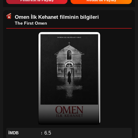
Pinterest'te Paylaş
Reddit'de Paylaş
Omen İlk Kehanet
filminin bilgileri
The First Omen
6.5
İMDB