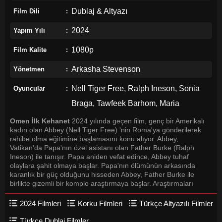
Dublaj & Altyazı
Film Dili
2024
Yapım Yılı
1080p
Film Kalite
Arkasha Stevenson
Yönetmen
Nell Tiger Free, Ralph Ineson, Sonia
Oyuncular
Braga, Tawfeek Barhom, Maria
Caballero, Charles Dance, Bill Nighy,
Omen İlk Kehanet
2024 yılında geçen film, genç bir Amerikalı
kadın olan Abbey (Nell Tiger Free) 'nin Roma'ya gönderilerek
Nicole Sorace
rahibe olma eğitimine başlamasını konu alıyor. Abbey,
Vatikan'da Papa'nın özel asistanı olan Father Burke (Ralph
Ineson) ile tanışır. Papa aniden vefat edince, Abbey tuhaf
olaylara şahit olmaya başlar. Papa'nın ölümünün arkasında
karanlık bir güç olduğunu hisseden Abbey, Father Burke ile
birlikte gizemli bir komplo araştırmaya başlar. Araştırmaları
sırasında Abbey, 666 sayısını taşıyan ve dünyayı ele geçirmek
isteyen şeytani bir varlığın varlığını keşfeder. Bu varlığın
2024 Filmleri
Korku Filmleri
Türkçe Altyazılı Filmler
doğumu, "Omen" olarak bilinen bir kehanetle
ilişkilendirilmektedir. Abbey ve Father Burke, Omen'in doğmasını
Türkçe Dublaj Filmler