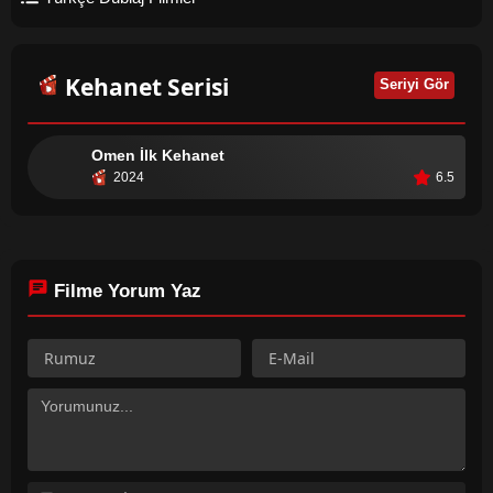
durdurmak için zamana karşı yarışmaya başlar. Bu mücadele
sırasında Abbey, kendi geçmişiyle ve inançlarıyla yüzleşmek
zorunda kalacaktır.
Kehanet Serisi
Seriyi Gör
Omen İlk Kehanet
2024
6.5
Filme Yorum Yaz