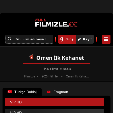
Giriş
Kayıt
Omen İlk Kehanet
The First Omen
Film izle
2024 Filmleri
Omen İlk Kehanet
Türkçe Dublaj
Fragman
VİP HD
VİP HD